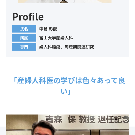
Profile
中島 彰俊
氏名
富山大学産婦人科
所属
婦人科腫瘍、周産期関連研究
専門
「産婦人科医の学びは色々あって良
い」