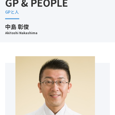
GP & PEOPLE
GPと人
中島 彰俊
Akitoshi Nakashima